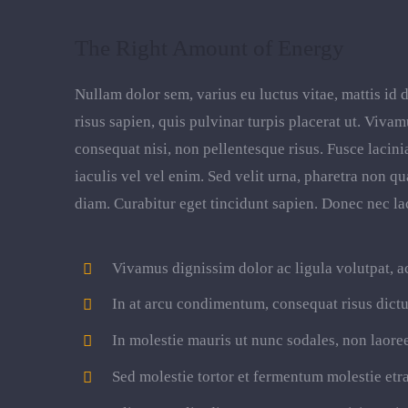
The Right Amount of Energy
Nullam dolor sem, varius eu luctus vitae, mattis id d
risus sapien, quis pulvinar turpis placerat ut. Viva
consequat nisi, non pellentesque risus. Fusce lacin
iaculis vel vel enim. Sed velit urna, pharetra non q
diam. Curabitur eget tincidunt sapien. Donec nec la
Vivamus dignissim dolor ac ligula volutpat, ac
In at arcu condimentum, consequat risus dict
In molestie mauris ut nunc sodales, non laoreet
Sed molestie tortor et fermentum molestie etra