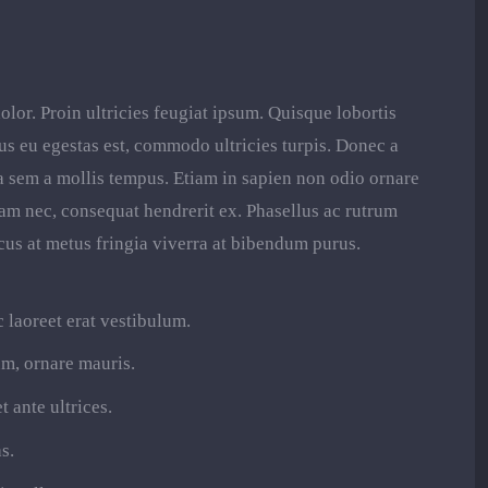
olor. Proin ultricies feugiat ipsum. Quisque lobortis
mus eu egestas est, commodo ultricies turpis. Donec a
ia sem a mollis tempus. Etiam in sapien non odio ornare
uam nec, consequat hendrerit ex. Phasellus ac rutrum
cus at metus fringia viverra at bibendum purus.
 laoreet erat vestibulum.
um, ornare mauris.
 ante ultrices.
s.