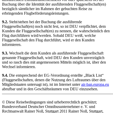
Buchung über die Identität der ausführenden Fluggesellschaft(en)
bezüglich sämtlicher im Rahmen der gebuchten Reise zu
erbringenden Flugbeförderungsleistungen.
9.2.
Steht/stehen bei der Buchung die ausführende
Fluggesellschaft(en) noch nicht fest, so ist DEU verpflichtet, dem
Kunden die Fluggesellschaft(en) zu nennen, die wahrscheinlich den
Flug durchführen wird/werden. Sobald DEU weiß, welche
Fluggesellschaft den Flug durchführt, wird er den Kunden
informieren.
9.3.
Wechselt die dem Kunden als ausführende Fluggesellschaft
genannte Fluggesellschaft, wird DEU den Kunden unverzüglich
und so rasch dies mit angemessenen Mitteln möglich ist, über den
Wechsel informieren.
9.4.
Die entsprechend der EG-Verordnung erstellte „Black List“
(Fluggesellschaften, denen die Nutzung des Luftraumes über den
Mitgliedstaaten untersagt ist), ist im Internet unter
air-ban.europa.eu
abrufbar und in den Geschäftsräumen von DEU einzusehen.
————————————————————————————
© Diese Reisebedingungen sind urheberrechtlich geschützt;
Bundesverband Deutscher Omnibusunternehmer e. V. und
Rechtsanwalt Rainer Noll, Stuttgart 2011 Rainer Noll, Stuttgart,