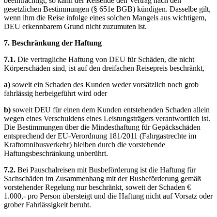
beeinträchtigt, so kann der Reisende den Vertrag nach den
gesetzlichen Bestimmungen (§ 651e BGB) kündigen. Dasselbe gilt,
wenn ihm die Reise infolge eines solchen Mangels aus wichtigem,
DEU erkennbarem Grund nicht zuzumuten ist.
7. Beschränkung der Haftung
7.1.
Die vertragliche Haftung von DEU für Schäden, die nicht
Körperschäden sind, ist auf den dreifachen Reisepreis beschränkt,
a)
soweit ein Schaden des Kunden weder vorsätzlich noch grob
fahrlässig herbeigeführt wird oder
b)
soweit DEU für einen dem Kunden entstehenden Schaden allein
wegen eines Verschuldens eines Leistungsträgers verantwortlich ist.
Die Bestimmungen über die Mindesthaftung für Gepäckschäden
entsprechend der EU-Verordnung 181/2011 (Fahrgastrechte im
Kraftomnibusverkehr) bleiben durch die vorstehende
Haftungsbeschränkung unberührt.
7.2.
Bei Pauschalreisen mit Busbeförderung ist die Haftung für
Sachschäden im Zusammenhang mit der Busbeförderung gemäß
vorstehender Regelung nur beschränkt, soweit der Schaden €
1.000,- pro Person übersteigt und die Haftung nicht auf Vorsatz oder
grober Fahrlässigkeit beruht.