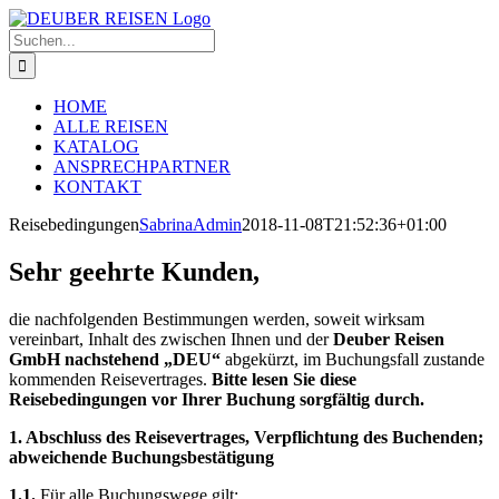
Zum
Inhalt
Suche
springen
nach:
HOME
ALLE REISEN
KATALOG
ANSPRECHPARTNER
KONTAKT
Reisebedingungen
SabrinaAdmin
2018-11-08T21:52:36+01:00
Sehr geehrte Kunden,
die nachfolgenden Bestimmungen werden, soweit wirksam
vereinbart, Inhalt des zwischen Ihnen und der
Deuber Reisen
GmbH nachstehend „DEU“
abgekürzt, im Buchungsfall zustande
kommenden Reisevertrages.
Bitte lesen Sie diese
Reisebedingungen vor Ihrer Buchung sorgfältig durch.
1. Abschluss des Reisevertrages, Verpflichtung des Buchenden;
abweichende Buchungsbestätigung
1.1.
Für alle Buchungswege gilt: