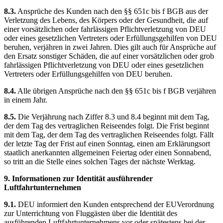
8.3.
Ansprüche des Kunden nach den §§ 651c bis f BGB aus der
Verletzung des Lebens, des Körpers oder der Gesundheit, die auf
einer vorsätzlichen oder fahrlässigen Pflichtverletzung von DEU
oder eines gesetzlichen Vertreters oder Erfüllungsgehilfen von DEU
beruhen, verjähren in zwei Jahren. Dies gilt auch für Ansprüche auf
den Ersatz sonstiger Schäden, die auf einer vorsätzlichen oder grob
fahrlässigen Pflichtverletzung von DEU oder eines gesetzlichen
Vertreters oder Erfüllungsgehilfen von DEU beruhen.
8.4.
Alle übrigen Ansprüche nach den §§ 651c bis f BGB verjähren
in einem Jahr.
8.5.
Die Verjährung nach Ziffer 8.3 und 8.4 beginnt mit dem Tag,
der dem Tag des vertraglichen Reiseendes folgt. Die Frist beginnt
mit dem Tag, der dem Tag des vertraglichen Reiseendes folgt. Fällt
der letzte Tag der Frist auf einen Sonntag, einen am Erklärungsort
staatlich anerkannten allgemeinen Feiertag oder einen Sonnabend,
so tritt an die Stelle eines solchen Tages der nächste Werktag.
9. Informationen zur Identität ausführender
Luftfahrtunternehmen
9.1.
DEU informiert den Kunden entsprechend der EUVerordnung
zur Unterrichtung von Fluggästen über die Identität des
ausführenden Luftfahrtunternehmens vor oder spätestens bei der